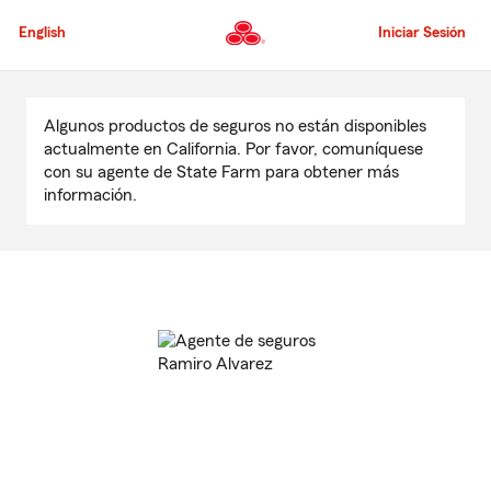
Pasar
al
English
Iniciar Sesión
contenido
principal
Comienzo
del
Algunos productos de seguros no están disponibles
contenido
actualmente en California. Por favor, comuníquese
principal
con su agente de State Farm para obtener más
información.