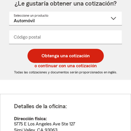
¿Le gustaría obtener una cotización?
Seleccione un producto
Seleccione
un
nombre
de
producto
del
Código postal
Ingresa
Ingresa
_____
menú
un
un
desplegable
código
código
postal
postal
Obtenga una cotización
de
de
5
5
o continuar con una cotización
dígitos
dígitos
Todas las cotizaciones y documentos serán proporcionados en inglés.
Detalles de la oficina:
Dirección física:
5775 E Los Angeles Ave Ste 127
Simi Valley
,
CA
93063