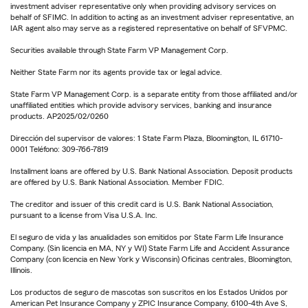
investment adviser representative only when providing advisory services on
behalf of SFIMC. In addition to acting as an investment adviser representative, an
IAR agent also may serve as a registered representative on behalf of SFVPMC.
Securities available through State Farm VP Management Corp.
Neither State Farm nor its agents provide tax or legal advice.
State Farm VP Management Corp. is a separate entity from those affiliated and/or
unaffiliated entities which provide advisory services, banking and insurance
products. AP2025/02/0260
Dirección del supervisor de valores: 1 State Farm Plaza, Bloomington, IL 61710-
0001 Teléfono: 309-766-7819
Installment loans are offered by U.S. Bank National Association. Deposit products
are offered by U.S. Bank National Association. Member FDIC.
The creditor and issuer of this credit card is U.S. Bank National Association,
pursuant to a license from Visa U.S.A. Inc.
El seguro de vida y las anualidades son emitidos por State Farm Life Insurance
Company. (Sin licencia en MA, NY y WI) State Farm Life and Accident Assurance
Company (con licencia en New York y Wisconsin) Oficinas centrales, Bloomington,
Illinois.
Los productos de seguro de mascotas son suscritos en los Estados Unidos por
American Pet Insurance Company y ZPIC Insurance Company, 6100-4th Ave S,