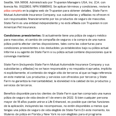
Seattle, WA 98108. Administrado por Trupanion Managers USA, Inc. (CA: con
licencia No. 0G22803, NPN 9588590). Se aplican términos y condiciones, revise la
póliza completa
en la página web de Trupanion para obtener detalles. State Farm
Mutual Automobile Insurance Company, sus subsidiarias y afiliadas no ofrecen ni
son responsables financieramente por los productos de seguro de mascotas.
State Farm es una entidad independiente y no está afiliada con Trupanion ni con
American Pet Insurance.
Condiciones preexistentes:
Si actualmente tiene una póliza de seguro médico
para mascotas, el cambio de compañía de seguros o la compra de una nueva
póliza podría afectar ciertas disposiciones, tales como las coberturas para
condiciones preexistentes o los deducibles ya establecidos bajo su póliza actual.
Informe a su agente de State Farm si su póliza actual contiene disposiciones que le
convenga mantener.
State Farm (incluyendo State Farm Mutual Automobile Insurance Company y sus
subsidiarias y afiliadas) no se hace responsable y no respalda ni aprueba, implícita
ni explícitamente, el contenido de ningún sitio de terceros al que se haga referencia
en este material. Los productos y servicios son ofrecidos por terceros y State
Farm no garantiza la mercantabilidad, la idoneidad ni la calidad de los productos y
servicios de terceros.
Beneficio disponible para los clientes de State Farm que han comprado una nueva
póliza de seguro de vida desde el 1 de enero de 2022. Si bien cualquier persona
mayor de 18 años puede unirse a Life Enhanced, es posible que ciertas funciones
de la aplicación, incluyendo las recompensas, no estén disponibles a menos que
tengas una póliza de seguro de vida elegible de State Farm.En este momento, los
titulares de póliza en Florida y New York no son elegibles para el programa