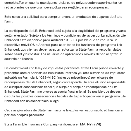
completo.Ten en cuenta que algunos titulares de póliza pueden experimentar un
retraso antes de que una nueva póliza sea elegible para recompensas.
Esto no es una solicitud para comprar o vender productos de seguros de State
Farm.
La participación de Life Enhanced está sujeta a la elegibilidad del programa y varía
según el estado. Sujeto a los términos y condiciones del acuerdo. La aplicación Life
Enhanced está disponible para Android e iOS. Es posible que se requiera un
dispositivo móvil iOS o Android para usar todas las funciones del programa Life
Enhanced. Los clientes deben aceptar autorizar a State Farm a recopilar datos
sobre salud y bienestar. Los usuarios de aplicaciones móviles deben aceptar un
acuerdo de licencia.
De conformidad con la ley de impuestos pertinente, State Farm puede enviarte y
presentar ante el Servicio de Impuestos Internos y/u otra autoridad de impuestos
aplicable un Formulario 1099-MISC (ingresos misceláneos) por el canje de
recompensas de Life Enhanced, según corresponda. Tú eres el único responsable
de cualquier consecuencia fiscal que surja del canje de recompensas de Life
Enhanced. State Farm no provee asesoría fiscal ni legal. Es posible que desees
discutir las posibles consecuencias fiscales de tu participación en el programa Life
Enhanced con un asesor fiscal o legal.
Cada aseguradora de State Farm asume la exclusiva responsabilidad financiera
por sus propios productos.
State Farm Life Insurance Company (sin licencia en MA, NY ni WI)